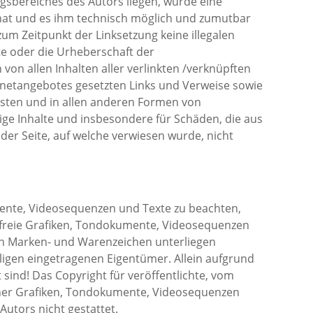
gsbereiches des Autors liegen, würde eine
s hat und es ihm technisch möglich und zumutbar
zum Zeitpunkt der Linksetzung keine illegalen
lte oder die Urheberschaft der
 von allen Inhalten aller verlinkten /verknüpften
ternetangebotes gesetzten Links und Verweise sowie
listen und in allen anderen Formen von
dige Inhalte und insbesondere für Schäden, die aus
der Seite, auf welche verwiesen wurde, nicht
umente, Videosequenzen und Texte zu beachten,
nzfreie Grafiken, Tondokumente, Videosequenzen
ten Marken- und Warenzeichen unterliegen
igen eingetragenen Eigentümer. Allein aufgrund
sind! Das Copyright für veröffentlichte, vom
olcher Grafiken, Tondokumente, Videosequenzen
utors nicht gestattet.