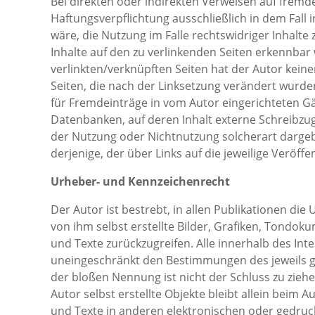
Bei direkten oder indirekten Verweisen auf fremd
Haftungsverpflichtung ausschließlich in dem Fall
wäre, die Nutzung im Falle rechtswidriger Inhalte 
Inhalte auf den zu verlinkenden Seiten erkennbar 
verlinkten/verknüpften Seiten hat der Autor keinerl
Seiten, die nach der Linksetzung verändert wurden
für Fremdeinträge in vom Autor eingerichteten Gä
Datenbanken, auf deren Inhalt externe Schreibzugr
der Nutzung oder Nichtnutzung solcherart dargebo
derjenige, der über Links auf die jeweilige Veröffen
Urheber- und Kennzeichenrecht
Der Autor ist bestrebt, in allen Publikationen d
von ihm selbst erstellte Bilder, Grafiken, Tondo
und Texte zurückzugreifen. Alle innerhalb des I
uneingeschränkt den Bestimmungen des jeweils gü
der bloßen Nennung ist nicht der Schluss zu ziehe
Autor selbst erstellte Objekte bleibt allein bei
und Texte in anderen elektronischen oder gedruck