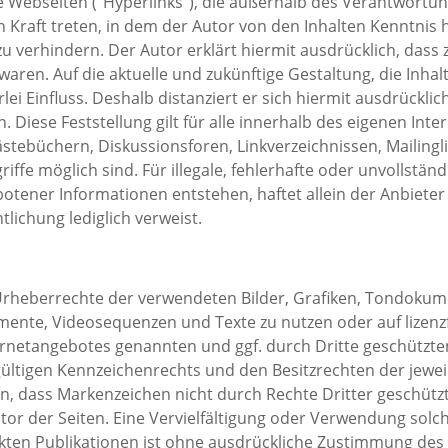
e Webseiten ("Hyperlinks"), die außerhalb des Verantwortun
 in Kraft treten, in dem der Autor von den Inhalten Kenntni
zu verhindern. Der Autor erklärt hiermit ausdrücklich, dass 
waren. Auf die aktuelle und zukünftige Gestaltung, die Inha
ei Einfluss. Deshalb distanziert er sich hiermit ausdrücklich
. Diese Feststellung gilt für alle innerhalb des eigenen In
stebüchern, Diskussionsforen, Linkverzeichnissen, Mailing
iffe möglich sind. Für illegale, fehlerhafte oder unvollstän
tener Informationen entstehen, haftet allein der Anbieter 
tlichung lediglich verweist.
ie Urheberrechte der verwendeten Bilder, Grafiken, Tondok
kumente, Videosequenzen und Texte zu nutzen oder auf lize
nternetangebotes genannten und ggf. durch Dritte geschütz
ltigen Kennzeichenrechts und den Besitzrechten der jeweil
n, dass Markenzeichen nicht durch Rechte Dritter geschützt 
m Autor der Seiten. Eine Vervielfältigung oder Verwendung s
ten Publikationen ist ohne ausdrückliche Zustimmung des A